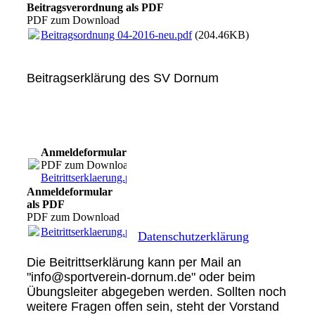
Beitragsverordnung als PDF
PDF zum Download
Beitragsordnung 04-2016-neu.pdf
(204.46KB)
Beitragserklärung des SV Dornum
Anmeldeformular als PDF
PDF zum Download
Beitrittserklaerung.pdf
(145.25KB)
Anmeldeformular
als PDF
PDF zum Download
Beitrittserklaerung.pdf
(145.25KB)
Datenschutzerklärung
Die Beitrittserklärung kann per Mail an
"info@sportverein-dornum.de" oder beim
Übungsleiter abgegeben werden. Sollten noch
weitere Fragen offen sein, steht der Vorstand